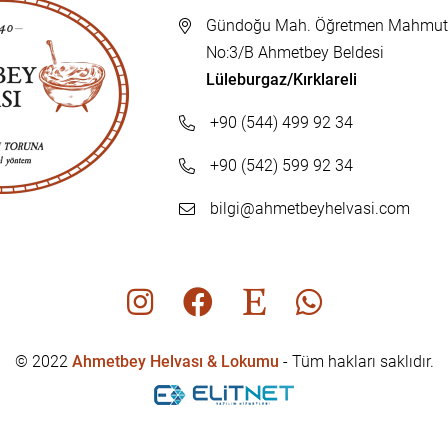
Gündoğu Mah. Öğretmen Mahmut 
No:3/B Ahmetbey Beldesi
Lüleburgaz/Kırklareli
+90 (544) 499 92 34
+90 (542) 599 92 34
bilgi@ahmetbeyhelvasi.com
© 2022
Ahmetbey Helvası & Lokumu
- Tüm hakları saklıdır.