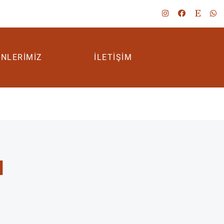
NLERIMIZ
İLETIŞIM
ı