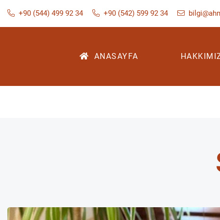
+90 (544) 499 92 34
+90 (542) 599 92 34
bilgi@ah
ANASAYFA
HAKKIMI