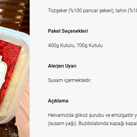
Tozşeker (%100 pancar şekeri), tahin (%1
Paket Seçenekleri
400g Kutulu, 700g Kutulu
Alerjen Uyarı
Susam içermektedir.
Açıklama
Helvamızda glikoz şurubu ve emülgatör yo
(susam yağı). Buzdolabında kapağı kapalı