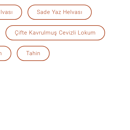
lvası
Sade Yaz Helvası
Çifte Kavrulmuş Cevizli Lokum
m
Tahin